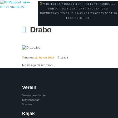
WINTERTRAININGSZEITEN: HALLENTRAINING MO
UND MI: 19:00–21:00 UHR I HALLEN- UND
JUGENDTRAINING SA 13:00–15:00 I DRACHENBOOT SO
10:00–12:00 UHR
Drabo
Started
21. March 2020
11833
No image description ...
Verein
Vereinsgeschichte
Mitgliedschaft
Vorstand
Kajak