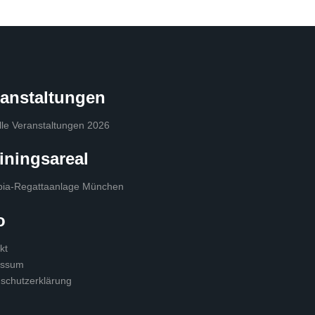
ranstaltungen
lle Veranstaltungen 2026
iningsareal
ia-Regattaanlage München
o
kt
essum
schutzerklärung