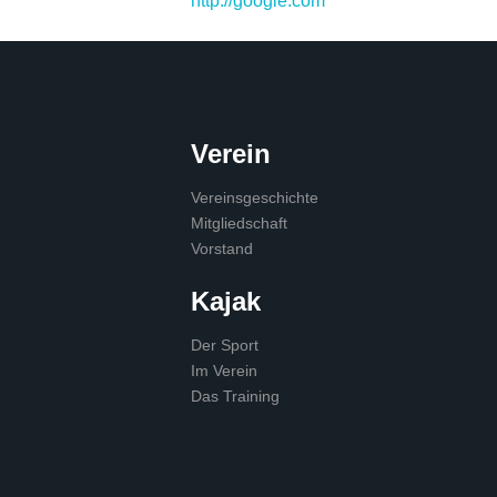
http://google.com
Verein
Vereinsgeschichte
Mitgliedschaft
Vorstand
Kajak
Der Sport
Im Verein
Das Training