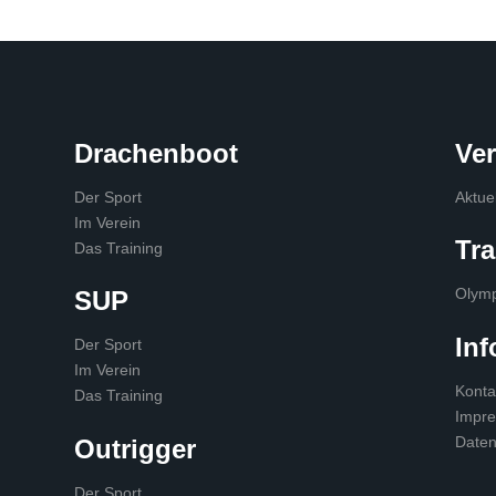
Drachenboot
Ve
Der Sport
Aktue
Im Verein
Tra
Das Training
Olymp
SUP
Inf
Der Sport
Im Verein
Konta
Das Training
Impr
Daten
Outrigger
Der Sport