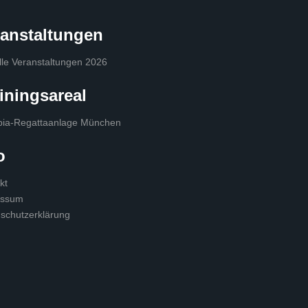
ranstaltungen
lle Veranstaltungen 2026
iningsareal
ia-Regattaanlage München
o
kt
essum
schutzerklärung