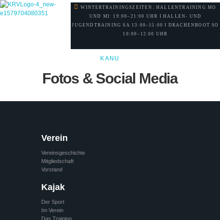
WINTERTRAININGSZEITEN: HALLENTRAINING MO
UND MI: 19:00–21:00 UHR I HALLEN- UND
JUGENDTRAINING SA 13:00–15:00 I DRACHENBOOT SO
10:00–12:00 UHR
KANU
Fotos & Social Media
Verein
Vereinsgeschichte
Mitgliedschaft
Vorstand
Kajak
Der Sport
Im Verein
Das Training